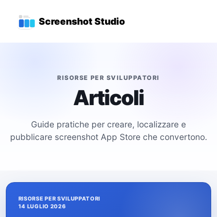
Vai al contenuto principale
Menu di navigazione princ
Screenshot Studio
RISORSE PER SVILUPPATORI
Articoli
Guide pratiche per creare, localizzare e
pubblicare screenshot App Store che convertono.
RISORSE PER SVILUPPATORI
14 LUGLIO 2026