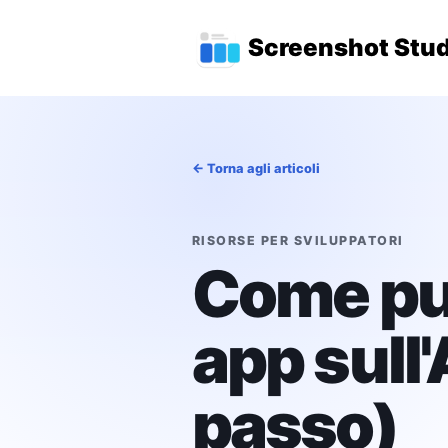
Vai al contenuto principale
Menu di navigaz
Screenshot Stud
← Torna agli articoli
RISORSE PER SVILUPPATORI
Come pub
app sull
passo)