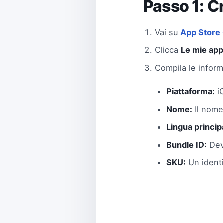
Passo 1: C
Vai su
App Store
Clicca
Le mie ap
Compila le inform
Piattaforma:
i
Nome:
Il nome 
Lingua princip
Bundle ID:
Dev
SKU:
Un identi