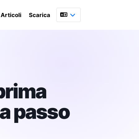
Articoli
Scarica
Lingua
prima
da passo