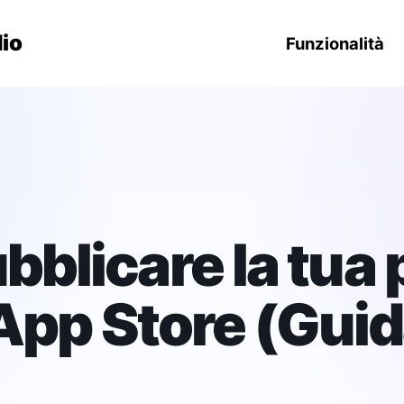
ione principale
io
Funzionalità
blicare la tua 
'App Store (Gui