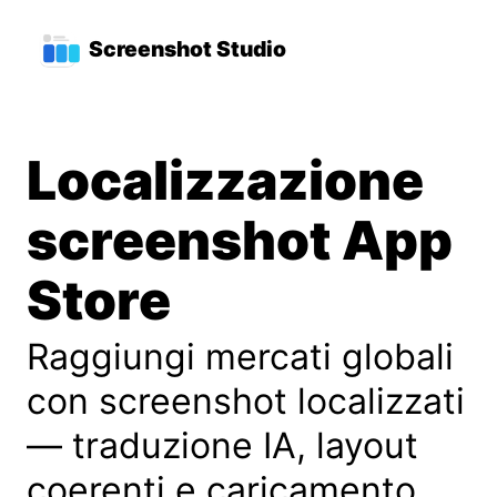
Vai al contenuto principale
Menu di navigazione princ
Screenshot Studio
Localizzazione
screenshot App
Store
Raggiungi mercati globali
con screenshot localizzati
— traduzione IA, layout
coerenti e caricamento