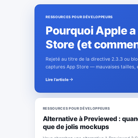
RESSOURCES POUR DÉVELOPPEURS
Pourquoi Apple a
Store (et commen
Rejeté au titre de la directive 2.3.3 ou 
captures App Store — mauvaises tailles, 
Lire l’article
RESSOURCES POUR DÉVELOPPEURS
Alternative à Previewed : quand
que de jolis mockups