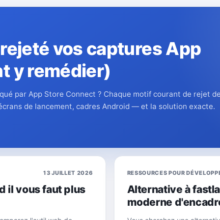
 rejeté vos captures App
t y remédier)
bloqué par App Store Connect ? Chaque motif courant de rejet d
écrans de lancement, cadres Android — et la solution exacte.
13 JUILLET 2026
RESSOURCES POUR DÉVELOPP
 il vous faut plus
Alternative à fastl
moderne d'encadre