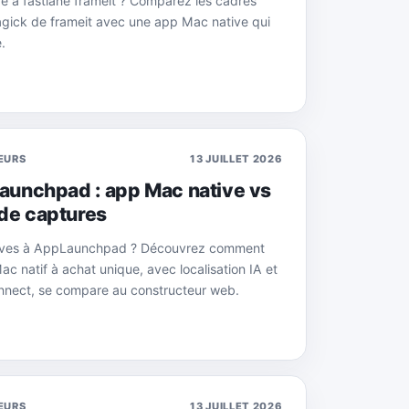
e à fastlane frameit ? Comparez les cadres
agick de frameit avec une app Mac native qui
.
EURS
13 JUILLET 2026
Launchpad : app Mac native vs
de captures
tives à AppLaunchpad ? Découvrez comment
c natif à achat unique, avec localisation IA et
nnect, se compare au constructeur web.
EURS
13 JUILLET 2026