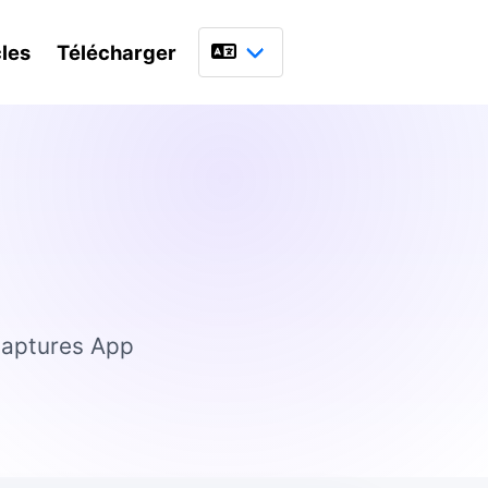
cles
Télécharger
Langue
 captures App