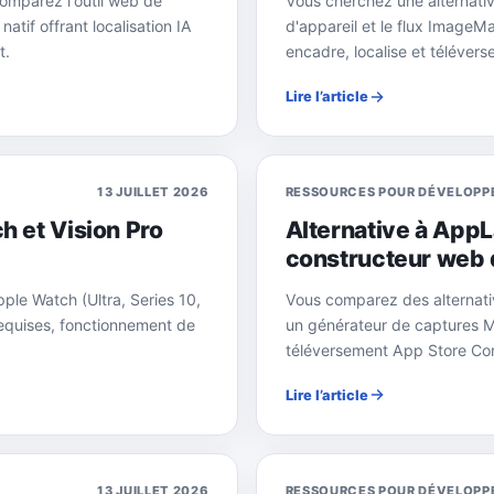
omparez l'outil web de
Vous cherchez une alternativ
if offrant localisation IA
d'appareil et le flux ImageM
t.
encadre, localise et téléverse
Lire l’article
13 JUILLET 2026
RESSOURCES POUR DÉVELOPP
h et Vision Pro
Alternative à App
constructeur web 
ple Watch (Ultra, Series 10,
Vous comparez des alterna
requises, fonctionnement de
un générateur de captures Ma
téléversement App Store Co
Lire l’article
13 JUILLET 2026
RESSOURCES POUR DÉVELOPP