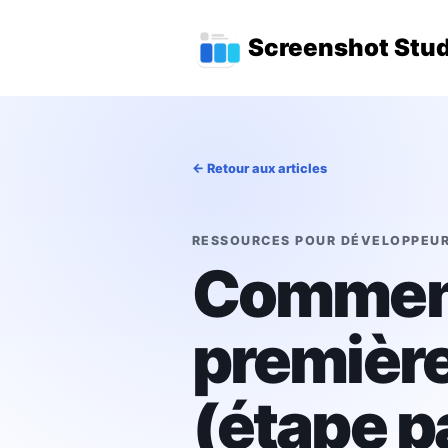
Aller au contenu principal
Menu de navigat
Screenshot Stud
← Retour aux articles
RESSOURCES POUR DÉVELOPPEU
Comment
première
(étape p