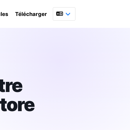
cles
Télécharger
Langue
tre
Store