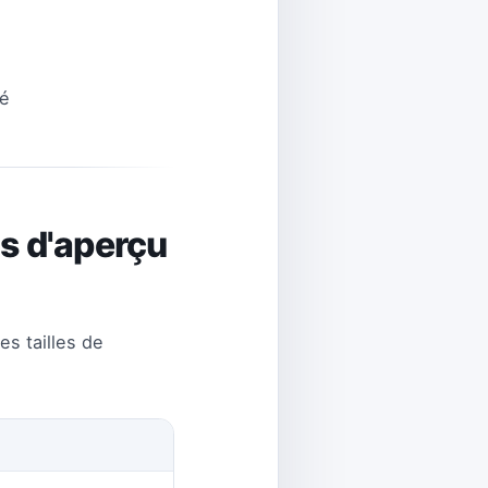
té
os d'aperçu
s tailles de