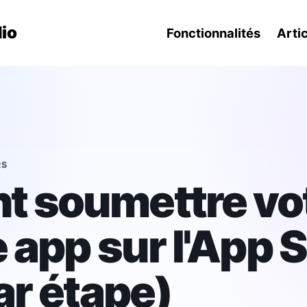
ion principal
io
Fonctionnalités
Arti
RS
 soumettre vo
 app sur l'App 
ar étape)