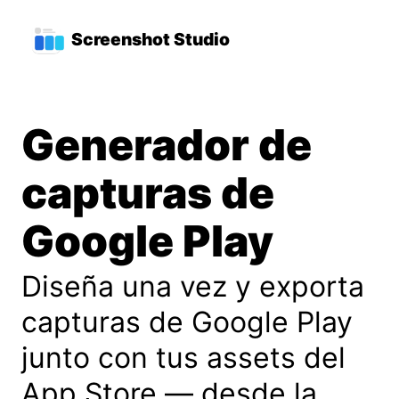
Saltar al contenido principal
Menú de navegación princ
Screenshot Studio
Generador de
capturas de
Google Play
Diseña una vez y exporta
capturas de Google Play
junto con tus assets del
App Store — desde la