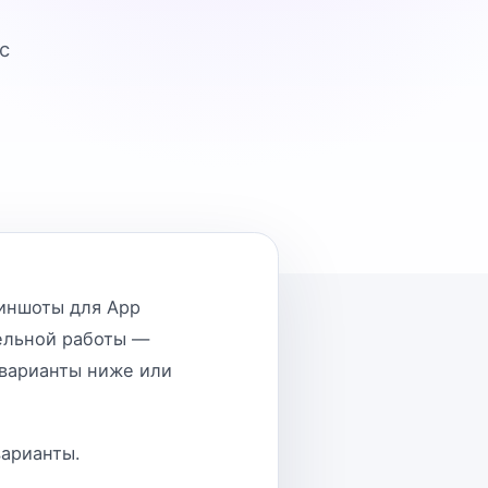
с
риншоты для App
ельной работы —
 варианты ниже или
варианты.