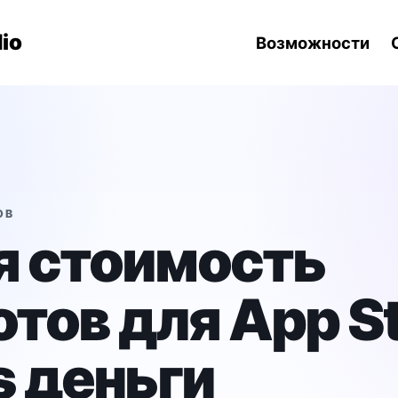
навигации
io
Возможности
ОВ
 стоимость
тов для App St
s деньги