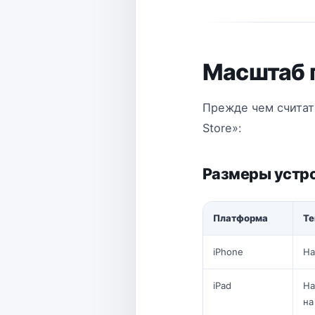
Масштаб
Прежде чем считат
Store»:
Размеры устро
Платформа
Те
iPhone
На
iPad
На
на