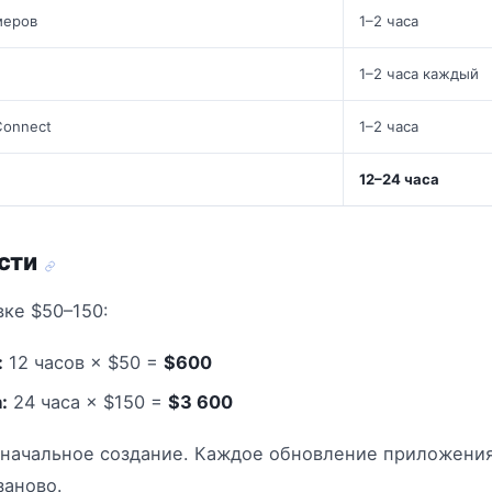
меров
1–2 часа
)
1–2 часа каждый
Connect
1–2 часа
12–24 часа
ости
вке $50–150:
:
12 часов × $50 =
$600
:
24 часа × $150 =
$3 600
оначальное создание. Каждое обновление приложени
заново.