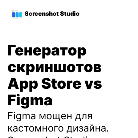
Перейти к основному содержимому
Главное меню навигации
Screenshot Studio
Генератор
скриншотов
App Store vs
Figma
Figma мощен для
кастомного дизайна.