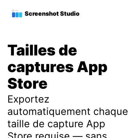
Aller au contenu principal
Menu de navigation princi
Screenshot Studio
Tailles de
captures App
Store
Exportez
automatiquement chaque
taille de capture App
Store requise — sans